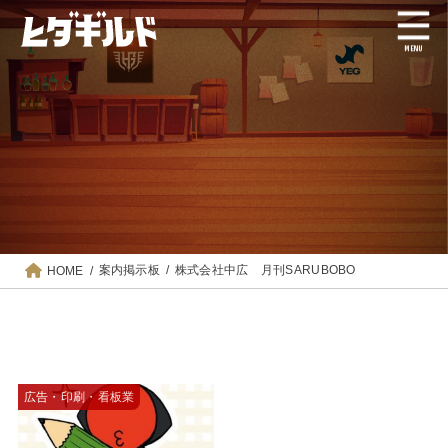
MENU
案内掲示板
株式会社中広 月刊SARUBOBO
HOME
広告・印刷・看板業