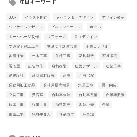
注目キーワード
BAR
イラスト制作
キャラクターデザイン
デザイン教室
パッケージデザイン
ビルメンテナンス
ホテル
ホームページ制作
リフォーム
ロゴデザイン
交通安全施工工事
交通安全設備設置
企業コンサル
各種保険
土木工事
外構工事
家具製造
家具販売
居酒屋
広告制作
店舗改装
建築デザイン
建築工事
建築設計
建築資材販売
建設
弁当宅配
業務用加工食品
業務用厨房機器
水道工事
畳・内装
空調工事
美容室
自動車修理
自動車整備
自動車販売
解体工事
設備工事
酒類卸売
酒類小売
金融
電気工事
飛騨牛まん
食品販売
駐車場